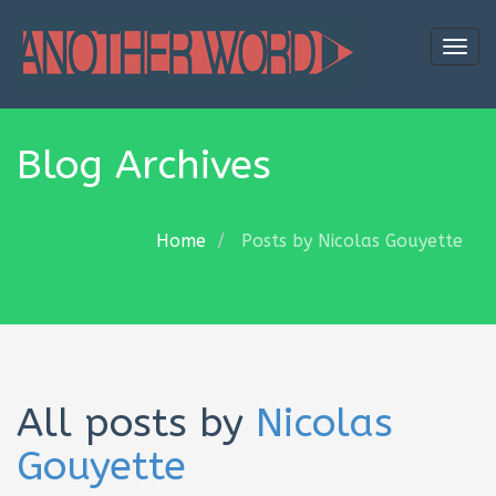
Togg
navi
Blog Archives
Home
Posts by Nicolas Gouyette
All posts by
Nicolas
Gouyette