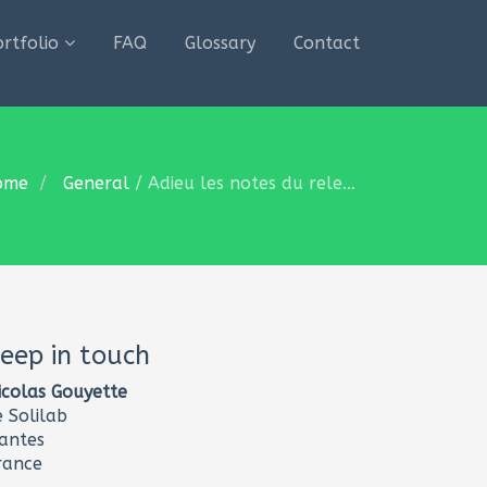
ortfolio
FAQ
Glossary
Contact
ome
General
/
Adieu les notes du relecteur
eep in touch
icolas Gouyette
e Solilab
antes
rance