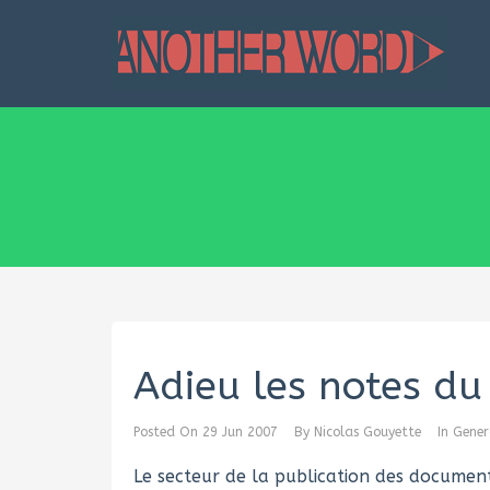
Adieu les notes du
Posted On
29 Jun 2007
By
Nicolas Gouyette
In
Gener
Le secteur de la publication des document