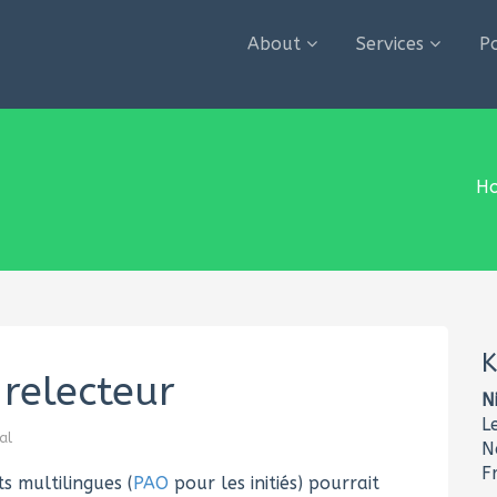
About
Services
P
H
K
 relecteur
N
L
al
N
F
s multilingues (
PAO
pour les initiés) pourrait