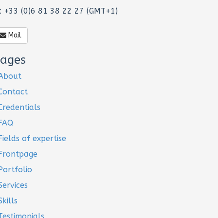
: +33 (0)6 81 38 22 27 (GMT+1)
Mail
ages
About
Contact
Credentials
FAQ
Fields of expertise
Frontpage
Portfolio
Services
Skills
Testimonials