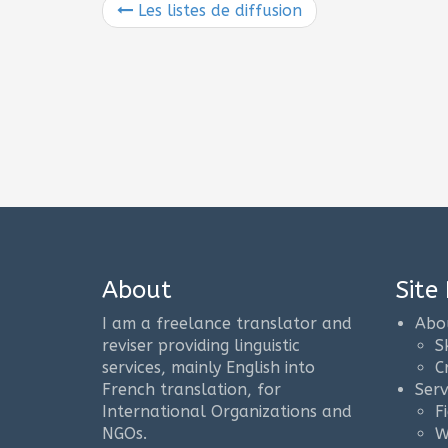
Les listes de diffusion
About
Site
I am a freelance translator and
Abo
reviser providing linguistic
Sk
services, mainly English into
C
French translation, for
Serv
International Organizations and
F
NGOs.
W