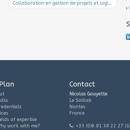
Collaboration en gestion de projets et logiciels libres
S
 Plan
Contact
ut
Nicolas Gouyette
ills
Le Solilab
redentials
Nantes
ices
France
ields of expertise
hy work with me?
: +33 (0)6 81 38 22 27 (